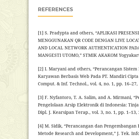
REFERENCES
[1] S. Pradypta and others, “APLIKASI PRESEN
MENGGUNAKAN QR CODE DENGAN LIVE LOCAT
AND LOCAL NETWORK AUTHENTICATION PADA 
MANGESTI UTOMO,” STMIK AKAKOM Yogyakarta
[2] I. Maryani and others, “Perancangan Sistem
Karyawan Berbasis Web Pada PT. Mandiri Cipta 
Comput. & Inf. Technol., vol. 4, no. 1, pp. 16–27,
[3] F. Nyfantoro, T. A. Salim, and A. Mirmani,
Pengelolaan Arsip Elektronik di Indonesia: Tinja
Dipl. J. Kearsipan Terap., vol. 3, no. 1, pp. 1–13,
[4] M. Sidik, “Perancangan dan Pengembangan
Metode Research and Development,” J. Tek. Inf