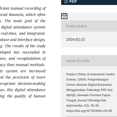
PDF
ficient manual recording of
ncial Bawaslu, which often
a. The main goal of the
PUBLISHED
digital attendance system
 real-time, and integrated.
2026-02-25
abase and interface design,
. The results of the study
eloped has succeeded in
imes, and recapitulation of
HOW TO CITE
uracy than manual methods.
his system are increased
Paulus S Deda, & Immanuel Candra
 and the provision of more
Irawan. (2026). Pengembangan
propriate decision-making
Sistem Absensi Digital Karyawan
s, this digital attendance
Menggunakan Teknologi PHP dan
MySQL, Bawaslu Provinsi Papua
ing the quality of human
Tengah.
Jurnal Teknologi Dan
Informatika
,
3
(2), 39–50.
https://doi.org/10.70539/jti.v3i2.90