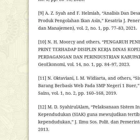
[9] A. Z. Syah and F. Helmiah, “Analisis Dan De
Produk Pengolahan Ikan Asin,” Kesatria J. Pener
dan Manajemen), vol. 2, no. 1, pp. 77–83, 2021.
[10] N. H. Moorcy and others, “PENGARUH PE
PRINT TERHADAP DISIPLIN KERJA DINAS KOPE
PERDAGANGAN DAN PERINDUSTRIAN KABUPAT
GeoEkonomi, vol. 14, no. 1, pp. 84–97, 2023.
[11] N. Oktaviani, I. M. Widiarta, and others, “S
Barang Berbasis Web Pada SMP Negeri 1 Buer,” 
Sains, vol. 1, no. 2, pp. 160–168, 2019.
[12] M. D. SyahirulAlam, “Pelaksanaan Sistem I
Kependudukan (SIAK) guna mewujudkan tertib 
kependudukan,” J. Ilmu Sos. Polit. dan Pemerintah
2013.