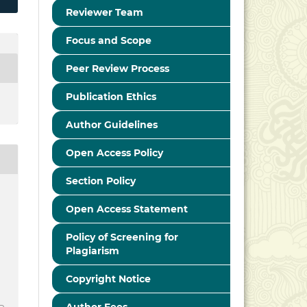
Reviewer Team
Focus and Scope
Peer Review Process
Publication Ethics
Author Guidelines
Open Access Policy
Section Policy
Open Access Statement
Policy of Screening for
Plagiarism
Copyright Notice