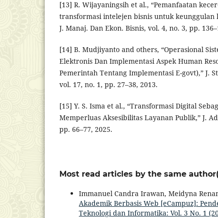
[13] R. Wijayaningsih et al., “Pemanfaatan kec
transformasi intelejen bisnis untuk keunggula
J. Manaj. Dan Ekon. Bisnis, vol. 4, no. 3, pp. 136
[14] B. Mudjiyanto and others, “Operasional Si
Elektronis Dan Implementasi Aspek Human Reso
Pemerintah Tentang Implementasi E-govt),” J. 
vol. 17, no. 1, pp. 27–38, 2013.
[15] Y. S. Isma et al., “Transformasi Digital Seb
Memperluas Aksesibilitas Layanan Publik,” J. Adm.
pp. 66–77, 2025.
Most read articles by the same author(
Immanuel Candra Irawan, Meidyna Rena
Akademik Berbasis Web [eCampuz]: Pen
Teknologi dan Informatika: Vol. 3 No. 1 (2