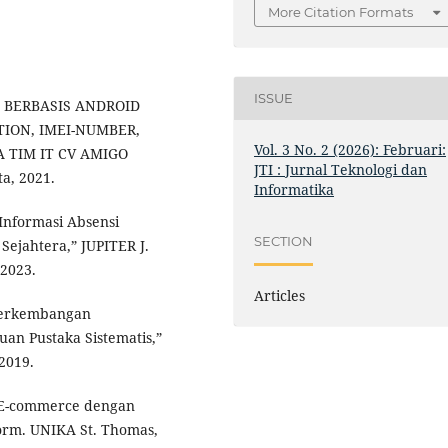
More Citation Formats
ISSUE
SI BERBASIS ANDROID
ION, IMEI-NUMBER,
Vol. 3 No. 2 (2026): Februari:
TIM IT CV AMIGO
JTI : Jurnal Teknologi dan
, 2021.
Informatika
 Informasi Absensi
SECTION
Sejahtera,” JUPITER J.
 2023.
Articles
 “Perkembangan
uan Pustaka Sistematis,”
 2019.
 E-commerce dengan
orm. UNIKA St. Thomas,