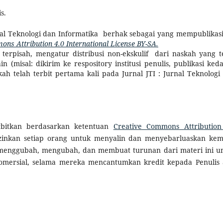
s.
nal Teknologi dan Informatika berhak sebagai yang mempublikas
ns Attribution 4.0 International License BY-SA.
terpisah, mengatur distribusi non-ekskulif dari naskah yang t
in (misal: dikirim ke respository institusi penulis, publikasi ked
h telah terbit pertama kali pada Jurnal JTI : Jurnal Teknologi
erbitkan berdasarkan ketentuan
Creative Commons Attribution
gizinkan setiap orang untuk menyalin dan menyebarluaskan kem
 menggubah, mengubah, dan membuat turunan dari materi ini u
omersial, selama mereka mencantumkan kredit kepada Penulis 