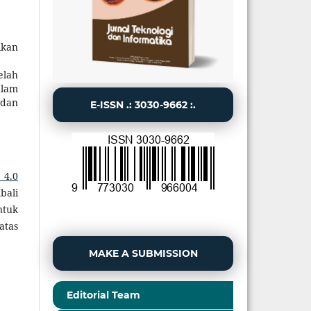
ikan
elah
alam
 dan
E-ISSN .: 3030-9662 :.
 4.0
bali
ntuk
atas
MAKE A SUBMISSION
Editorial Team