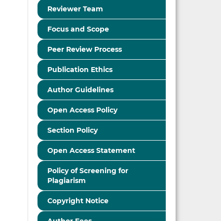
Reviewer Team
Focus and Scope
Peer Review Process
Publication Ethics
Author Guidelines
Open Access Policy
Section Policy
Open Access Statement
Policy of Screening for
Plagiarism
Copyright Notice