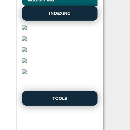
Author Fees
INDEXING
TOOLS