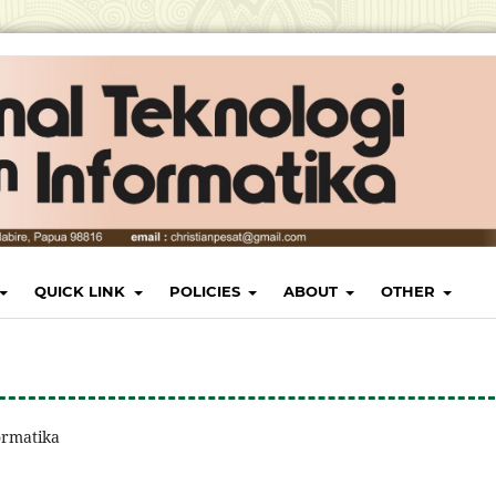
QUICK LINK
POLICIES
ABOUT
OTHER
ormatika