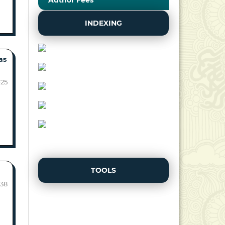
Author Fees
INDEXING
as
-25
TOOLS
-38