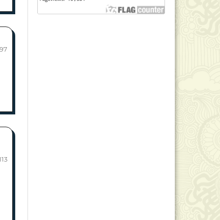
-97
113