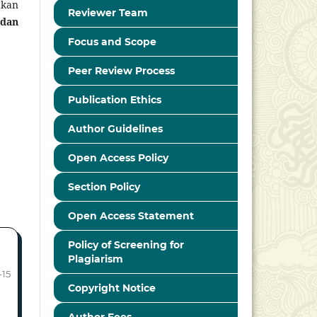
akan
Reviewer Team
 dan
Focus and Scope
Peer Review Process
Publication Ethics
Author Guidelines
Open Access Policy
Section Policy
Open Access Statement
Policy of Screening for
Plagiarism
-15
Copyright Notice