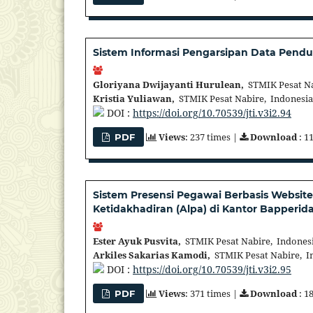
Sistem Informasi Pengarsipan Data Pend
Gloriyana Dwijayanti Hurulean,
STMIK Pesat Na
Kristia Yuliawan,
STMIK Pesat Nabire, Indonesia
DOI :
https://doi.org/10.70539/jti.v3i2.94
Views
: 237 times |
Download
: 1
PDF
Sistem Presensi Pegawai Berbasis Website
Ketidakhadiran (Alpa) di Kantor Bapperid
Ester Ayuk Pusvita,
STMIK Pesat Nabire, Indones
Arkiles Sakarias Kamodi,
STMIK Pesat Nabire, I
DOI :
https://doi.org/10.70539/jti.v3i2.95
Views
: 371 times |
Download
: 1
PDF