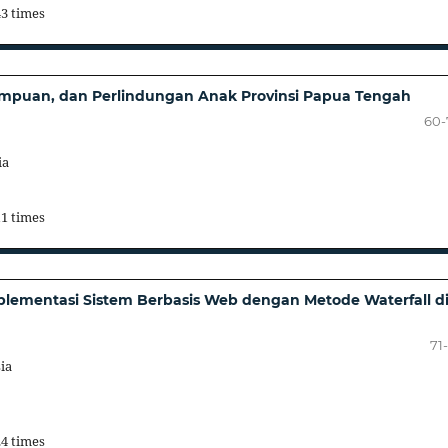
43 times
empuan, dan Perlindungan Anak Provinsi Papua Tengah
60-
ia
11 times
Implementasi Sistem Berbasis Web dengan Metode Waterfall d
71
ia
24 times