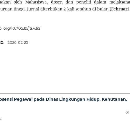
anakan oleh Mahasiswa, dosen dan peneliti dalam melaksan
ruan tinggi. Jurnal diterbitkan 2 kali setahun di bulan (
Februari
oi.org/10.70539/jti.v3i2
ED:
2026-02-25
Absensi Pegawai pada Dinas Lingkungan Hidup, Kehutanan,
01
a