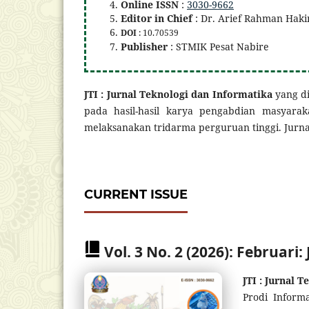
Online ISSN
:
3030-9662
Editor in Chief
: Dr. Arief Rahman Hak
DOI
: 10.70539
Publisher
: STMIK Pesat Nabire
JTI : Jurnal Teknologi dan Informatika
yang d
pada hasil-hasil karya pengabdian masyara
melaksanakan tridarma perguruan tinggi. Jurnal 
CURRENT ISSUE
Vol. 3 No. 2 (2026): Februari:
JTI : Jurnal 
Prodi Inform