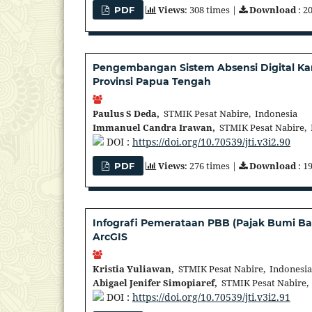
Views
: 308 times |
Download
: 2
PDF
Pengembangan Sistem Absensi Digital K
Provinsi Papua Tengah
Paulus S Deda,
STMIK Pesat Nabire, Indonesia
Immanuel Candra Irawan,
STMIK Pesat Nabire, 
DOI :
https://doi.org/10.70539/jti.v3i2.90
Views
: 276 times |
Download
: 1
PDF
Infografi Pemerataan PBB (Pajak Bumi 
ArcGIS
Kristia Yuliawan,
STMIK Pesat Nabire, Indonesia
Abigael Jenifer Simopiaref,
STMIK Pesat Nabire,
DOI :
https://doi.org/10.70539/jti.v3i2.91