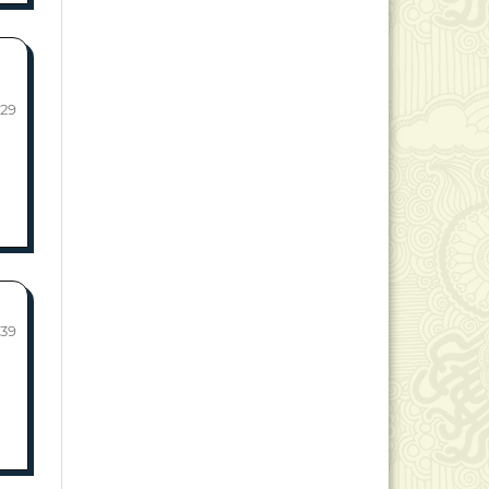
129
139