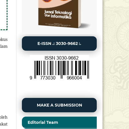
okus
E-ISSN .: 3030-9662 :.
alam
MAKE A SUBMISSION
oleh
Editorial Team
akat