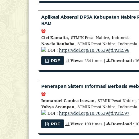
Aplikasi Absensi DP3A Kabupaten Nabire
RAD
Cici Kamalia,
STMIK Pesat Nabire, Indonesia
Novela Raubaba,
STMIK Pesat Nabire, Indonesia
DOI :
https://doi.org/10.70539/jti.v3i2.96
Views
: 234 times |
Download
: 1
PDF
Penerapan Sistem Informasi Berbasis Web
Immanuel Candra Irawan,
STMIK Pesat Nabire, 
Yahya Arompau,
STMIK Pesat Nabire, Indonesia
DOI :
https://doi.org/10.70539/jti.v3i2.97
Views
: 190 times |
Download
: 1
PDF