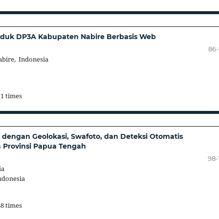
uduk DP3A Kabupaten Nabire Berbasis Web
86
bire, Indonesia
11 times
 dengan Geolokasi, Swafoto, dan Deteksi Otomatis
a Provinsi Papua Tengah
98-
ia
ndonesia
88 times