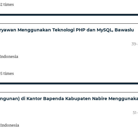
02 times
aryawan Menggunakan Teknologi PHP dan MySQL, Bawaslu
39
Indonesia
95 times
Bangunan) di Kantor Bapenda Kabupaten Nabire Menggunak
51
 Indonesia