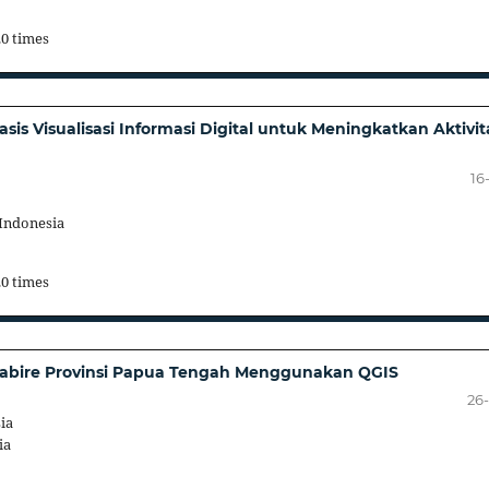
20 times
s Visualisasi Informasi Digital untuk Meningkatkan Aktivit
16
Indonesia
20 times
n Nabire Provinsi Papua Tengah Menggunakan QGIS
26
ia
ia