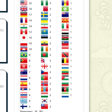
70
i
-85