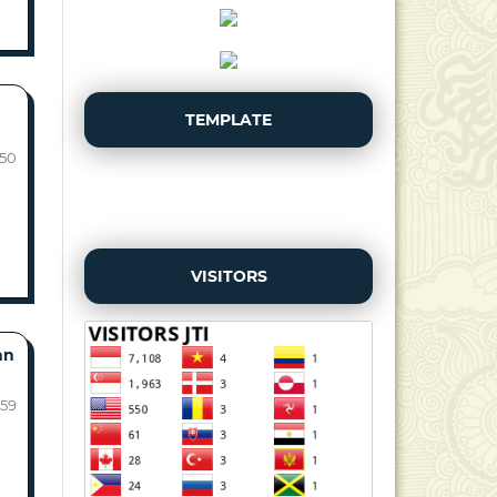
TEMPLATE
-50
VISITORS
an
-59