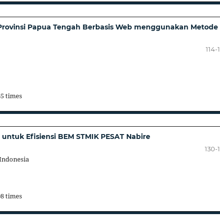
 Provinsi Papua Tengah Berbasis Web menggunakan Metode
114-
65 times
 untuk Efisiensi BEM STMIK PESAT Nabire
130-
Indonesia
08 times