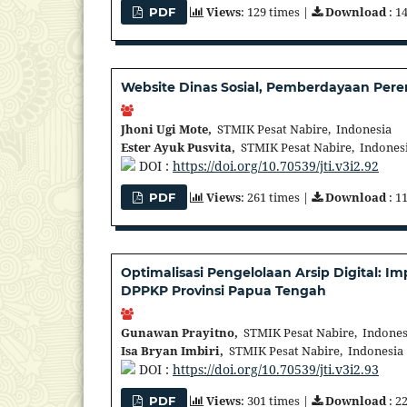
Views
: 129 times |
Download
: 1
PDF
Website Dinas Sosial, Pemberdayaan Per
Jhoni Ugi Mote,
STMIK Pesat Nabire, Indonesia
Ester Ayuk Pusvita,
STMIK Pesat Nabire, Indones
DOI :
https://doi.org/10.70539/jti.v3i2.92
Views
: 261 times |
Download
: 1
PDF
Optimalisasi Pengelolaan Arsip Digital: 
DPPKP Provinsi Papua Tengah
Gunawan Prayitno,
STMIK Pesat Nabire, Indones
Isa Bryan Imbiri,
STMIK Pesat Nabire, Indonesia
DOI :
https://doi.org/10.70539/jti.v3i2.93
Views
: 301 times |
Download
: 2
PDF