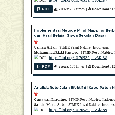
DOI :
https://doi.org/10.70539/jti.v3i2.87
Views
: 237 times |
Download
: 1
PDF
Implementasi Metode Mind Mapping Berbasi
dan Hasil Belajar Siswa Sekolah Dasar
Usman Arfan,
STMIK Pesat Nabire, Indonesia
Muhammad Rizki Santoso,
STMIK Pesat Nabire, 
DOI :
https://doi.org/10.70539/jti.v3i2.88
Views
: 169 times |
Download
: 1
PDF
Analisis Rute Jalan Efektif di Kabu Pate
Gunawan Prayitno,
STMIK Pesat Nabire, Indones
Sandri Marta Saba,
STMIK Pesat Nabire, Indones
DOI :
https://doi.org/10.70539/jti.v3i2.89